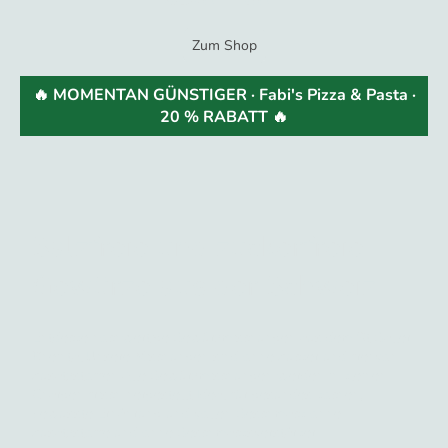
Zum Shop
🔥 MOMENTAN GÜNSTIGER · Fabi's Pizza & Pasta ·
20 % RABATT 🔥
Salzfreie und zuckerfreie
Gewürze aus der Schweiz
Entdecke hochwertige Gewürzmischungen aus dem St.Galler
Rheintal.Unsere Mischungen sind ohne Zucker und frei von
Zusatzstoffen.Alle Gewürzmischungen werden in kleinen
Chargen frisch hergestellt.Ideal für gesundes kochen,
bewusste Ernährung und vollen Geschmack ohne
Zusatzstoffe und ohne Geschmacksverstärker.