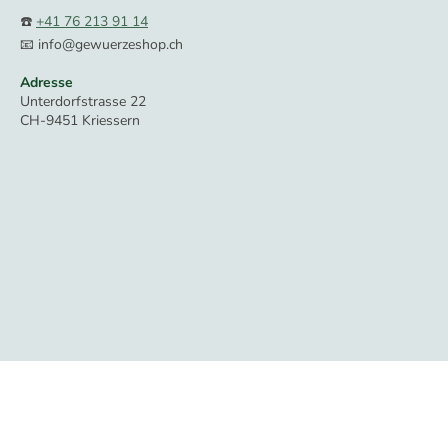
☎️
+41 76 213 91 14
📧 info@gewuerzeshop.ch
Adresse
Unterdorfstrasse 22
CH-9451 Kriessern
Zahlung und Versand
|
Impressum
|
Datenschutz
|
AGB
© Gewürzeshop Schweiz 2023-2025. Alle Rechte
vorbehalten.