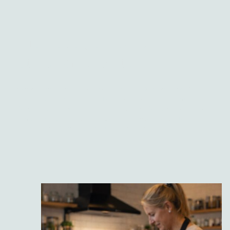
Mit Liebe gemischt im
St.Galler Rheintal
Wir sind ein kleiner Familienbetrieb aus Kriessern im St.Galler
Rheintal und teilen unsere Leidenschaft für hochwertige
Gewürze und natürliches kochen.Unsere Gewürzmischungen
werden mit viel Sorgfalt in kleinen Chargen hergestellt- ohne
unnötige Zusätze und mit viel Geschmack.